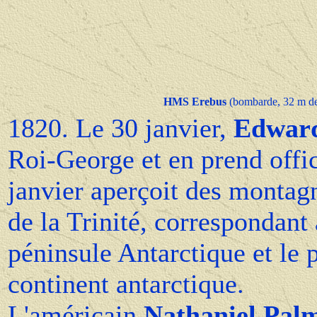
HMS Erebus
(bombarde, 32 m de
1820. Le 30 janvier,
Edward
Roi-George et en prend offi
janvier aperçoit des montag
de la Trinité, correspondant 
péninsule Antarctique et le p
continent antarctique.
L'américain
Nathaniel Pal